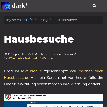
dark*
Galerien
my so called life
Blog
Hausbesuche
Info
Hausbesuche
Archiv
Kategorien
📅 8. Sep 2010
·
☕ 1 Minuten zum Lesen
·
✍️ dark*
🏷️
#Weltnetz - Netzwelt
#Werbung
Grad im
law blog
aufgeschnappt:
Wir machen auch
Hausbesuche
. Hier ein Screenshot von heute, falls die
Finanzverwaltung schon morgen ihre Werbung ändert: